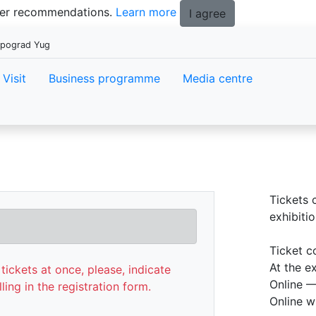
tter recommendations.
Learn more
I agree
xpograd Yug
Visit
Business programme
Media centre
Tickets 
exhibitio
Ticket c
At the e
tickets at once, please, indicate
Online —
lling in the registration form.
Online w