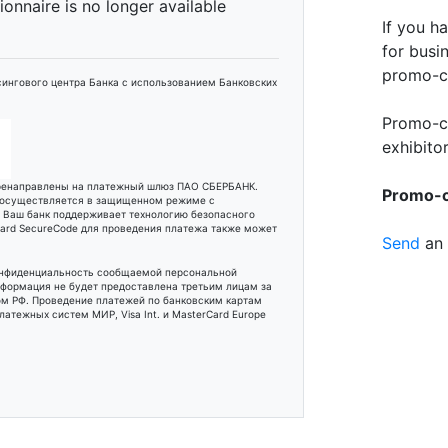
tionnaire is no longer available
If you h
for busi
promo-c
ингового центра Банка с использованием Банковских
Promo-c
exhibitor
еренаправлены на платежный шлюз ПАО СБЕРБАНК.
Promo-co
 осуществляется в защищенном режиме с
и Ваш банк поддерживает технологию безопасного
rCard SecureCode для проведения платежа также может
Send
an 
онфиденциальность сообщаемой персональной
формация не будет предоставлена третьим лицам за
м РФ. Проведение платежей по банковским картам
атежных систем МИР, Visa Int. и MasterCard Europe