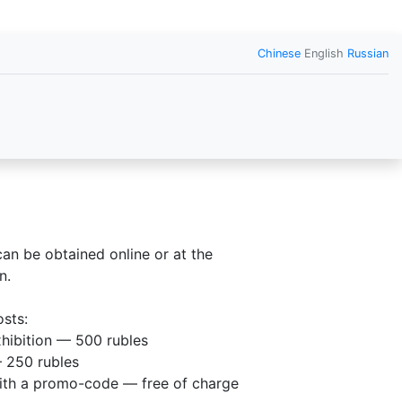
Chinese
English
Russian
can be obtained online or at the
n.
osts:
xhibition — 500 rubles
 250 rubles
ith a promo-code — free of charge