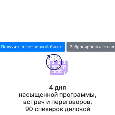
ыставка отделочных и строител
о оборудования и архитектурн
2 - 5 марта 2027
Краснодар, ВКК "Экспоград Юг"
Получить электронный билет
Забронировать стенд
4 дня
насыщенной программы,
встреч и переговоров,
90 спикеров деловой