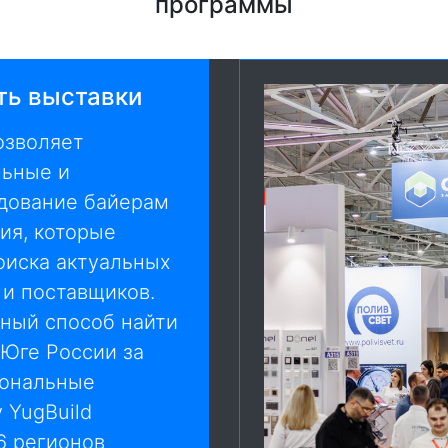
программы
ть выставки
озволяет
льные и
дование байерам
ия, которые
оиска актуальных
и поставщиков.
вный способ найти
 Юге России за
иональные
 YugBuild
6 регионов