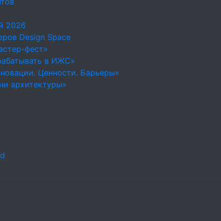
нтов
й 2026
ров Design Space
астер-фест»
рабатывать в ИЖС»
новации. Ценности. Барьеры»
ни архитектуры»
ld