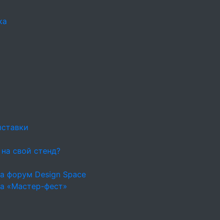
ка
ыставки
 на свой стенд?
а форум Design Space
на «Мастер-фест»