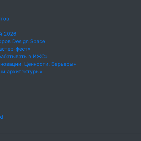
нтов
й 2026
ров Design Space
астер-фест»
рабатывать в ИЖС»
новации. Ценности. Барьеры»
ни архитектуры»
ld