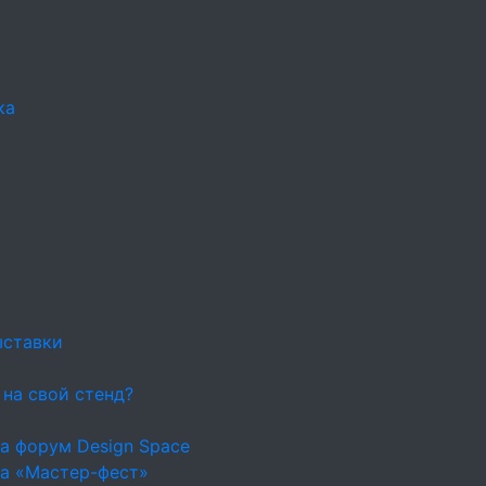
ка
ыставки
 на свой стенд?
а форум Design Space
на «Мастер-фест»