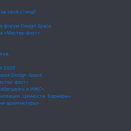
 на свой стенд?
а форум Design Space
на «Мастер-фест»
нтов
й 2026
ров Design Space
астер-фест»
рабатывать в ИЖС»
новации. Ценности. Барьеры»
ни архитектуры»