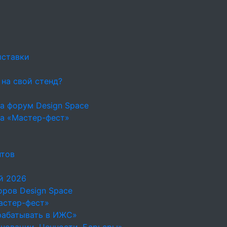
ыставки
 на свой стенд?
а форум Design Space
на «Мастер-фест»
нтов
й 2026
ров Design Space
астер-фест»
рабатывать в ИЖС»