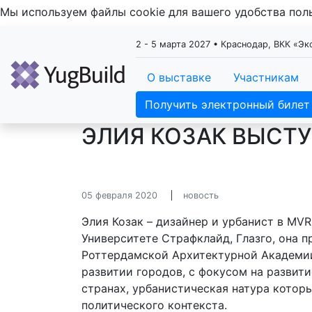
Мы используем файлы cookie для вашего удобства по
2 - 5 марта 2027 • Краснодар, ВКК «Э
О выставке
Участникам
Получить электронный билет
ЭЛИЯ КОЗАК ВЫСТУ
05 февраля 2020
новость
Элия Козак – дизайнер и урбанист в MV
Университете Страфклайд, Глазго, она 
Роттердамской Архитектурной Академии
развитии городов, с фокусом на развит
странах, урбанистическая натура котор
политического контекста.