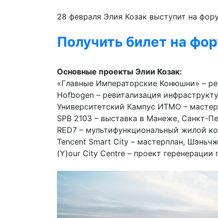
28 февраля Элия Козак выступит на фор
Получить билет на фо
Основные проекты Элии Козак:
«Главные Императорские Конюшни» – рев
Hofbogen – ревитализация инфраструкт
Университетский Кампус ИТМО – мастерп
SPB 2103 – выставка в Манеже, Санкт-Пе
RED7 – мультифункциональный жилой ко
Tencent Smart City – мастерплан, Шэньчж
(Y)our City Centre – проект геренерации