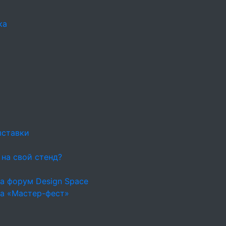
ка
ыставки
 на свой стенд?
а форум Design Space
на «Мастер-фест»