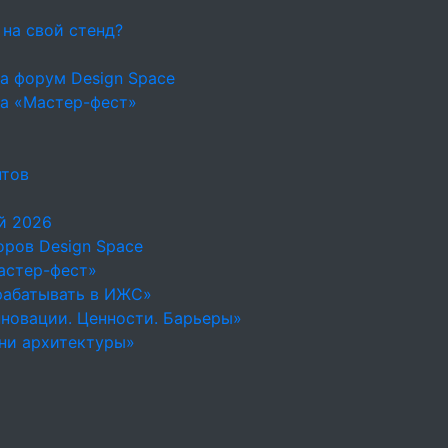
 на свой стенд?
а форум Design Space
на «Мастер-фест»
нтов
й 2026
ров Design Space
астер-фест»
рабатывать в ИЖС»
новации. Ценности. Барьеры»
ни архитектуры»