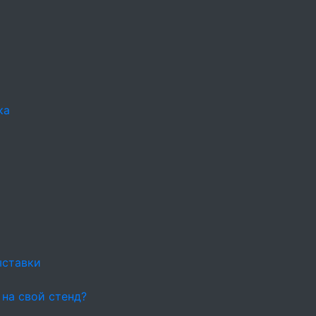
ка
ыставки
 на свой стенд?