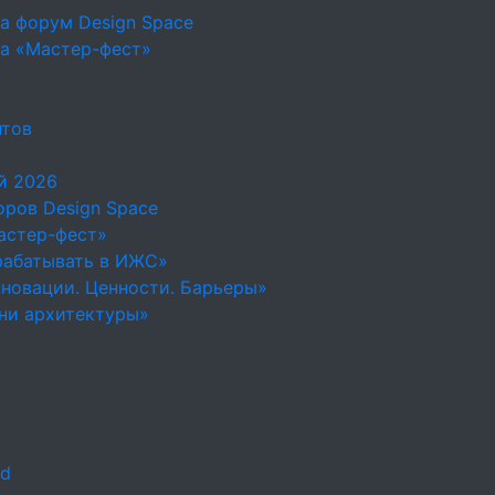
а форум Design Space
на «Мастер-фест»
нтов
й 2026
ров Design Space
астер-фест»
рабатывать в ИЖС»
новации. Ценности. Барьеры»
ни архитектуры»
ld