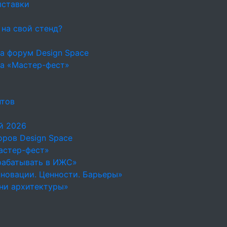
ыставки
 на свой стенд?
а форум Design Space
на «Мастер-фест»
нтов
й 2026
ров Design Space
астер-фест»
рабатывать в ИЖС»
новации. Ценности. Барьеры»
ни архитектуры»