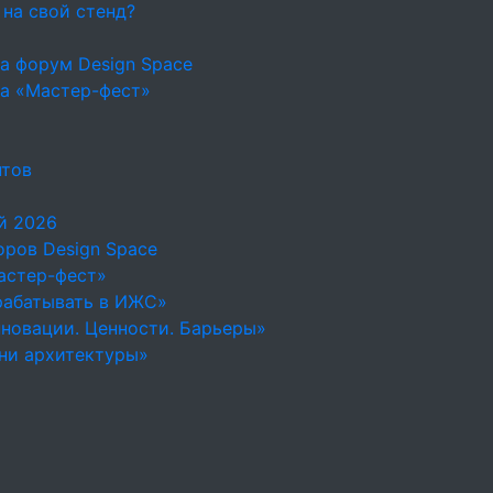
 на свой стенд?
а форум Design Space
на «Мастер-фест»
нтов
й 2026
ров Design Space
астер-фест»
рабатывать в ИЖС»
новации. Ценности. Барьеры»
ни архитектуры»