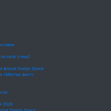
ыставки
 на свой стенд?
а форум Design Space
на «Мастер-фест»
нтов
й 2026
ров Design Space