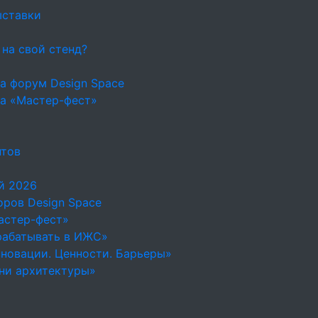
ыставки
 на свой стенд?
а форум Design Space
на «Мастер-фест»
нтов
й 2026
ров Design Space
астер-фест»
рабатывать в ИЖС»
новации. Ценности. Барьеры»
ни архитектуры»