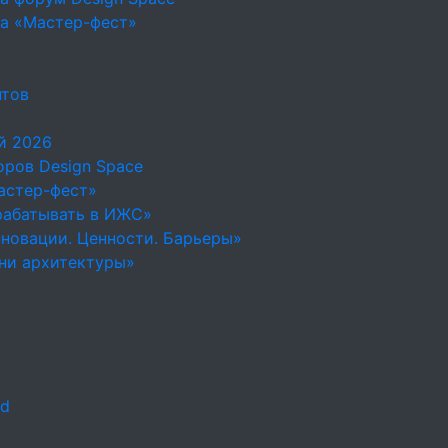
на «Мастер-фест»
нтов
й 2026
ров Design Space
астер-фест»
рабатывать в ИЖС»
новации. Ценности. Барьеры»
ни архитектуры»
ld