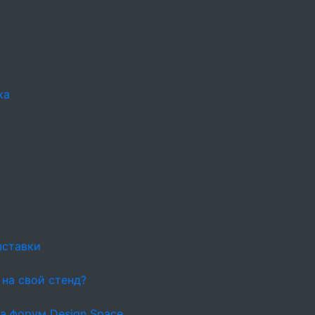
ка
ыставки
 на свой стенд?
а форум Design Space