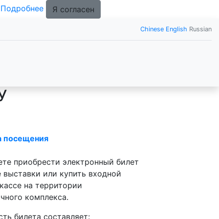
.
Подробнее
Я согласен
Chinese
English
Russian
У
а посещения
те приобрести электронный билет
е выставки или купить входной
 кассе на территории
чного комплекса.
ть билета составляет: