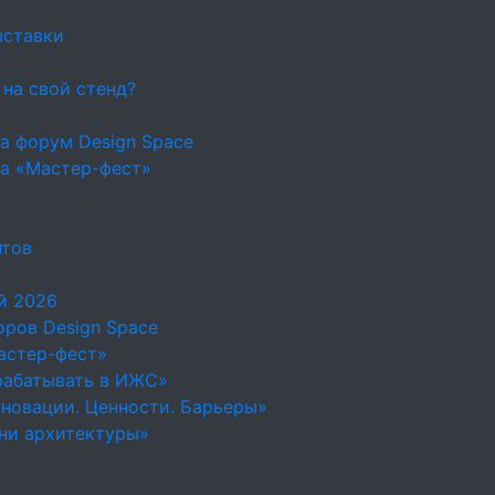
ыставки
 на свой стенд?
а форум Design Space
на «Мастер-фест»
нтов
й 2026
ров Design Space
астер-фест»
рабатывать в ИЖС»
новации. Ценности. Барьеры»
ни архитектуры»