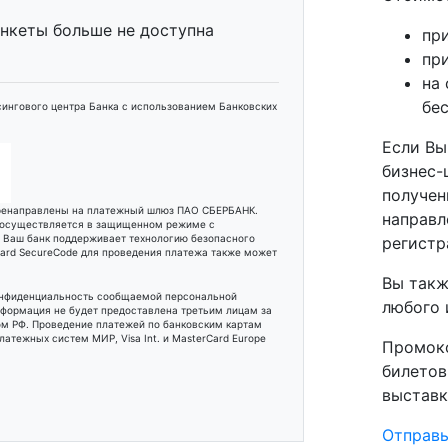
анкеты больше не доступна
при
при
на 
бе
ингового центра Банка с использованием Банковских
Если Вы
бизнес-
получен
еренаправлены на платежный шлюз ПАО СБЕРБАНК.
направл
 осуществляется в защищенном режиме с
и Ваш банк поддерживает технологию безопасного
регистр
rCard SecureCode для проведения платежа также может
Вы такж
онфиденциальность сообщаемой персональной
любого 
формация не будет предоставлена третьим лицам за
м РФ. Проведение платежей по банковским картам
атежных систем МИР, Visa Int. и MasterCard Europe
Промоко
билетов
выставк
Отправь