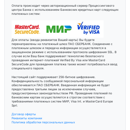
Оплата происходит через авторизационный сервер Процессингового
центра Банка с использованием Банковских кредитных карт следующих
платежных систем:
Для оплаты (ввода реквизитов Вашей карты) Вы будете
перенаправлены на платежный шлюз ПАО СБЕРБАНК. Соединение с
платежным шлюзом и передача информации осуществляется в
защищенном режиме с использованием протокола шифрования SSL. В
случае если Ваш банк поддерживает технологию безопасного
проведения интернет-платежей Verified By Visa или MasterCard
SecureCode для проведения платежа также может потребоваться ввод
специального пароля.
Настоящий сайт поддерживает 256-битное шифрование.
Конфиденциальность сообщаемой персональной информации
обеспечивается ПАО СБЕРБАНК. Введенная информация не будет
предоставлена третьим лицам за исключением случаев,
предусмотренных законодательством РФ. Проведение платежей по
банковским картам осуществляется в строгом соответствии с
требованиями платежных систем МИР, Visa Int. и MasterCard Europe
Sprl.
Договор оферты
Реквизиты компании
Политика обработки персональных данных